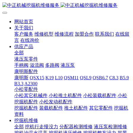
网站首页
关于我们
客户服务
维修机型
维修流程
加盟合作
联系我们
在线留
言
在线询价
供应产品
全部
液压泵零件
手柄阀
溢流阀
多路阀
液压泵
康明斯配件
康明斯
QSX15
K19
L10
QSM11
QSL9
QSB6.7
C8.3
B5.9
B3.3
A2300
小松零配件
小松其它机械件
小松推土机配件
小松装载机配件
小松
挖掘机配件
小松发动机配件
挖掘机配件
装载机配件
推土机配件
其它零配件
挖掘机
资料
挖掘机维修
全部
挖机行走慢没力
分配器检测维修
液压泵检测维修
挖机油温水温高
挖掘机液压维修
挖掘机憋车没力
冒黑