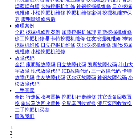
烟蓝烟白烟
卡特挖掘机维修
神钢挖掘机维修
日立挖掘
机维修
小松挖掘机维修
挖掘机维修案例
挖掘机维护保
养
康明斯维修售后
修理案例
全部
挖掘机修理案例
加藤挖掘机修理
凯斯挖掘机维修
徐工挖掘机修理
卡特挖掘机维修
住友挖掘机维修
神钢
挖掘机维修
日立挖掘机维修
沃尔沃挖机维修
现代挖掘
机维修
小松挖掘机维修
故障代码
全部
康明斯故障码
日立故障代码
凯斯故障代码
斗山大
宇故障
现代故障代码
JCB故障代码
三一故障代码
卡特
故障代码
住友故障代码
沃尔沃故障码
神钢故障代码
小
松故障代码
二手买卖
全部
行走回收与置换
挖掘机行走维修
其它设备回收置
换
旋转马达回收置换
分配器回收置换
液压泵回收置换
二手挖掘机买卖
联系我们