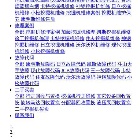
烟蓝烟白烟
卡特挖掘机维修
神钢挖掘机维修
日立挖掘
机维修
小松挖掘机维修
挖掘机维修案例
挖掘机维护保
养
康明斯维修售后
修理案例
全部
挖掘机修理案例
加藤挖掘机修理
凯斯挖掘机维修
徐工挖掘机修理
卡特挖掘机维修
住友挖掘机维修
神钢
挖掘机维修
日立挖掘机维修
沃尔沃挖机维修
现代挖掘
机维修
小松挖掘机维修
故障代码
全部
康明斯故障码
日立故障代码
凯斯故障代码
斗山大
宇故障
现代故障代码
JCB故障代码
三一故障代码
卡特
故障代码
住友故障代码
沃尔沃故障码
神钢故障代码
小
松故障代码
二手买卖
全部
行走回收与置换
挖掘机行走维修
其它设备回收置
换
旋转马达回收置换
分配器回收置换
液压泵回收置换
二手挖掘机买卖
联系我们