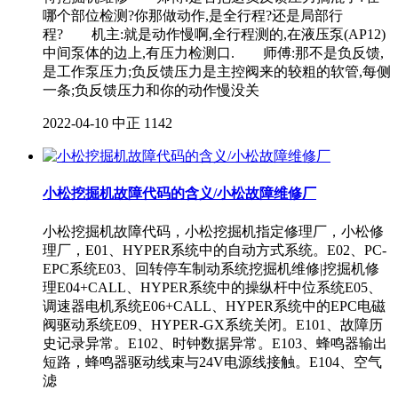
哪个部位检测?你那做动作,是全行程?还是局部行
程? 机主:就是动作慢啊,全行程测的,在液压泵(AP12)
中间泵体的边上,有压力检测口. 师傅:那不是负反馈,
是工作泵压力;负反馈压力是主控阀来的较粗的软管,每侧
一条;负反馈压力和你的动作慢没关
2022-04-10
中正
1142
小松挖掘机故障代码的含义/小松故障维修厂
小松挖掘机故障代码，小松挖掘机指定修理厂，小松修
理厂，E01、HYPER系统中的自动方式系统。E02、PC-
EPC系统E03、回转停车制动系统挖掘机维修|挖掘机修
理E04+CALL、HYPER系统中的操纵杆中位系统E05、
调速器电机系统E06+CALL、HYPER系统中的EPC电磁
阀驱动系统E09、HYPER-GX系统关闭。E101、故障历
史记录异常。E102、时钟数据异常。E103、蜂鸣器输出
短路，蜂鸣器驱动线束与24V电源线接触。E104、空气
滤