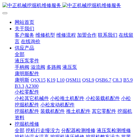
网站首页
关于我们
客户服务
维修机型
维修流程
加盟合作
联系我们
在线留
言
在线询价
供应产品
全部
液压泵零件
手柄阀
溢流阀
多路阀
液压泵
康明斯配件
康明斯
QSX15
K19
L10
QSM11
QSL9
QSB6.7
C8.3
B5.9
B3.3
A2300
小松零配件
小松其它机械件
小松推土机配件
小松装载机配件
小松
挖掘机配件
小松发动机配件
挖掘机配件
装载机配件
推土机配件
其它零配件
挖掘机
资料
挖掘机维修
全部
挖机行走慢没力
分配器检测维修
液压泵检测维修
挖机油温水温高
挖掘机液压维修
挖掘机憋车没力
冒黑