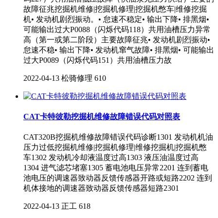
故障征兆挖掘机维修|挖掘机修理|挖掘机憋车|维修挖掘
机• 发动机剧烈振动。• 怠速不稳定• 输出下降• 排黑烟•
可能输出过大P0088（闪烁代码118）共用油槽压力异常
高（第一或第二阶段）主要故障征兆• 发动机剧烈振动•
怠速不稳• 输出下降• 发动机窜气故障• 排黑烟• 可能输出
过大P0089（闪烁代码151）共用油槽压力故
2022-04-13
松骑修理
610
CAT卡特彼勒挖掘机维修故障错误代码对照表
CAT320B挖掘机维修故障错误代码诊断1301 发动机机油
压力过低挖掘机维修|挖掘机修理|维修挖掘机|挖掘机憋
车1302 发动机冷却液温度过高1303 液压油温度过高
1304 进气滤芯堵塞1305 蓄电池电压异常2201 连到蓄电
池电压的调速器致动器反馈传感器开路或短路2202 连到
机体接地的调速器致动器反馈传感器短路2301
2022-04-13
正工
618