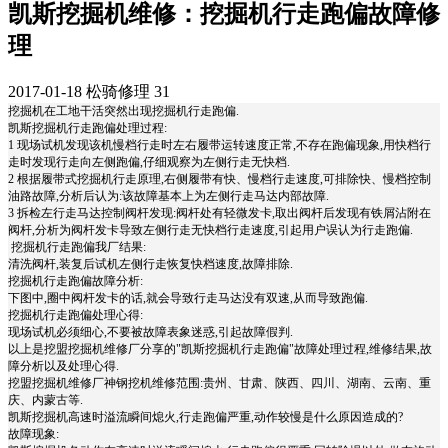
凯斯挖掘机维修：挖掘机行走跑偏故障修
理
2017-01-18
松骑修理
31
挖掘机在工地干活突然出现挖掘机行走跑偏.
凯斯挖掘机行走跑偏处理过程:
1 现场试机发现该机慢档行走时左右履带运转速度正常,不存在跑偏现象,用快档行
走时发现行走向左侧跑偏,仔细观察为左侧行走无快档.
2 根据履带式挖掘机行走原理,右侧履带有快、慢档行走速度,可排除快、慢档控制
油路故障,分析后认为:该故障基本上为左侧行走马达内部故障.
3 拆检左行走马达控制阀杆发现:阀杆处有轻微发卡,取出阀杆后发现有铁屑沾附在
阀杆,分析为阀杆发卡导致左侧行走无快档行走速度,引起用户误认为行走跑偏.
挖掘机行走跑偏我厂结果:
清洗阀杆,装复后试机左侧行走恢复快档速度,故障排除.
挖掘机行走跑偏故障分析:
下图中,圈中阀杆发卡的话,就会导致行走马达没有双速,从而导致跑偏.
挖掘机行走跑偏处理心得:
现场试机必须细心,不要被故障表象迷惑,引起故障假判.
以上是挖盟挖掘机维修厂分享的"凯斯挖掘机行走跑偏"故障处理过程,维修结果,故
障分析以及处理心得.
挖盟挖掘机维修厂神钢挖机维修范围:贵州、甘肃、陕西、四川、湖南、云南、重
庆、内蒙古等.
凯斯挖掘机高速时溢流瞬间熄火,行走跑偏严重,动作较慢是什么原因造成的?
故障现象: