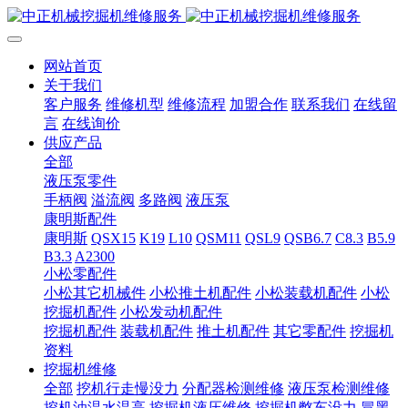
网站首页
关于我们
客户服务
维修机型
维修流程
加盟合作
联系我们
在线留
言
在线询价
供应产品
全部
液压泵零件
手柄阀
溢流阀
多路阀
液压泵
康明斯配件
康明斯
QSX15
K19
L10
QSM11
QSL9
QSB6.7
C8.3
B5.9
B3.3
A2300
小松零配件
小松其它机械件
小松推土机配件
小松装载机配件
小松
挖掘机配件
小松发动机配件
挖掘机配件
装载机配件
推土机配件
其它零配件
挖掘机
资料
挖掘机维修
全部
挖机行走慢没力
分配器检测维修
液压泵检测维修
挖机油温水温高
挖掘机液压维修
挖掘机憋车没力
冒黑