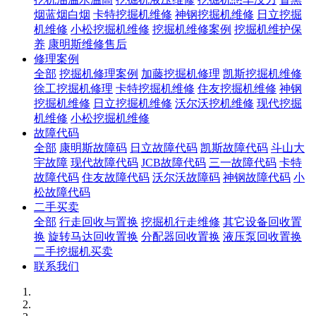
烟蓝烟白烟
卡特挖掘机维修
神钢挖掘机维修
日立挖掘
机维修
小松挖掘机维修
挖掘机维修案例
挖掘机维护保
养
康明斯维修售后
修理案例
全部
挖掘机修理案例
加藤挖掘机修理
凯斯挖掘机维修
徐工挖掘机修理
卡特挖掘机维修
住友挖掘机维修
神钢
挖掘机维修
日立挖掘机维修
沃尔沃挖机维修
现代挖掘
机维修
小松挖掘机维修
故障代码
全部
康明斯故障码
日立故障代码
凯斯故障代码
斗山大
宇故障
现代故障代码
JCB故障代码
三一故障代码
卡特
故障代码
住友故障代码
沃尔沃故障码
神钢故障代码
小
松故障代码
二手买卖
全部
行走回收与置换
挖掘机行走维修
其它设备回收置
换
旋转马达回收置换
分配器回收置换
液压泵回收置换
二手挖掘机买卖
联系我们