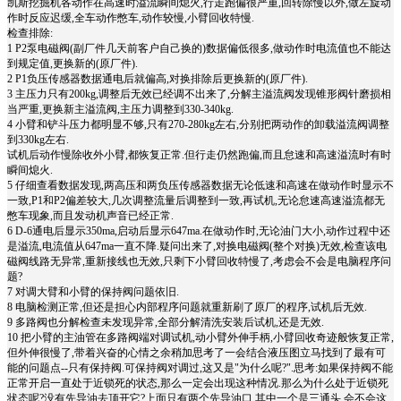
凯斯挖掘机各动作在高速时溢流瞬间熄火,行走跑偏很严重,回转除慢以外,做左旋动
作时反应迟缓,全车动作憋车,动作较慢,小臂回收特慢.
检查排除:
1 P2泵电磁阀(副厂件几天前客户自己换的)数据偏低很多,做动作时电流值也不能达
到规定值,更换新的(原厂件).
2 P1负压传感器数据通电后就偏高,对换排除后更换新的(原厂件).
3 主压力只有200kg,调整后无效已经调不出来了,分解主溢流阀发现锥形阀针磨损相
当严重,更换新主溢流阀,主压力调整到330-340kg.
4 小臂和铲斗压力都明显不够,只有270-280kg左右,分别把两动作的卸载溢流阀调整
到330kg左右.
试机后动作慢除收外小臂,都恢复正常.但行走仍然跑偏,而且怠速和高速溢流时有时
瞬间熄火.
5 仔细查看数据发现,两高压和两负压传感器数据无论低速和高速在做动作时显示不
一致,P1和P2偏差较大,几次调整流量后调整到一致,再试机,无论怠速高速溢流都无
憋车现象,而且发动机声音已经正常.
6 D-6通电后显示350ma,启动后显示647ma.在做动作时,无论油门大小,动作过程中还
是溢流,电流值从647ma一直不降.疑问出来了,对换电磁阀(整个对换)无效,检查该电
磁阀线路无异常,重新接线也无效,只剩下小臂回收特慢了,考虑会不会是电脑程序问
题?
7 对调大臂和小臂的保持阀问题依旧.
8 电脑检测正常,但还是担心内部程序问题就重新刷了原厂的程序,试机后无效.
9 多路阀也分解检查未发现异常,全部分解清洗安装后试机,还是无效.
10 把小臂的主油管在多路阀端对调试机,动小臂外伸手柄,小臂回收奇迹般恢复正常,
但外伸很慢了,带着兴奋的心情之余稍加思考了一会结合液压图立马找到了最有可
能的问题点--只有保持阀.可保持阀对调过,这又是"为什么呢?".思考:如果保持阀不能
正常开启一直处于近锁死的状态,那么一定会出现这种情况.那么为什么处于近锁死
状态呢?没有先导油去顶开它?上面只有两个先导油口,其中一个是三通头,会不会这