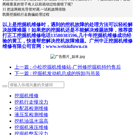
两根垂直的管子有人以前就动过给接错了呢?
11 把这两根先导管对调,一试机故障排除.
凯斯挖掘机行走跑偏处理过程
以上是挖掘机维修时，遇到的挖机故障的处理方法可以轻松解
决故障难题！如果您的挖掘机还是不能解决难题故障，推荐拨
打正工挖掘机维修电话13580383596,几十年挖掘机维修成功经
验的黄工，快速帮您解决挖机故障难题。广州中正挖掘机维修
维修有限公司官网：www.weixiufuwu.cn
上一篇
: 小松挖掘机维修站-广州修挖掘机特约售后
下一篇
: 挖掘机发动机总成的拆卸与吊装
挖掘机维修
挖机行走慢没力
分配器检测维修
液压泵检测维修
挖机油温水温高
挖掘机液压维修
挖掘机憋车没力