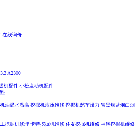
言
在线询价
3.3
A2300
掘机配件
小松发动机配件
料
机油温水温高
挖掘机液压维修
挖掘机憋车没力
冒黑烟蓝烟白烟
工挖掘机修理
卡特挖掘机维修
住友挖掘机维修
神钢挖掘机维修