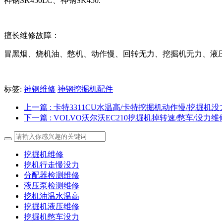
神钢SK450LC、神钢SK450.
擅长维修故障：
冒黑烟、烧机油、憋机、动作慢、回转无力、挖掘机无力、液
标签:
神钢维修
神钢挖掘机配件
上一篇
: 卡特3311CU水温高/卡特挖掘机动作慢/挖掘机没
下一篇
: VOLVO沃尔沃EC210挖掘机掉转速/憋车/没力维
挖掘机维修
挖机行走慢没力
分配器检测维修
液压泵检测维修
挖机油温水温高
挖掘机液压维修
挖掘机憋车没力