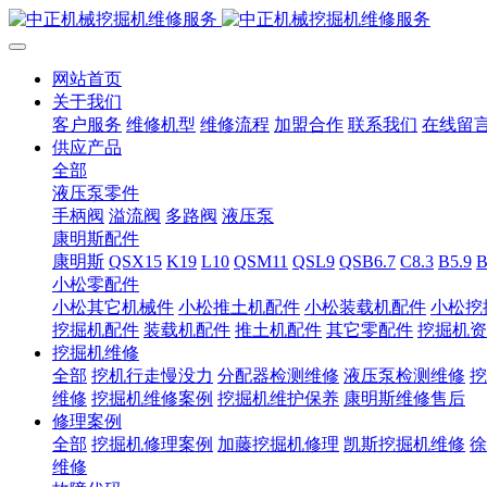
网站首页
关于我们
客户服务
维修机型
维修流程
加盟合作
联系我们
在线留
供应产品
全部
液压泵零件
手柄阀
溢流阀
多路阀
液压泵
康明斯配件
康明斯
QSX15
K19
L10
QSM11
QSL9
QSB6.7
C8.3
B5.9
B
小松零配件
小松其它机械件
小松推土机配件
小松装载机配件
小松挖
挖掘机配件
装载机配件
推土机配件
其它零配件
挖掘机资
挖掘机维修
全部
挖机行走慢没力
分配器检测维修
液压泵检测维修
挖
维修
挖掘机维修案例
挖掘机维护保养
康明斯维修售后
修理案例
全部
挖掘机修理案例
加藤挖掘机修理
凯斯挖掘机维修
徐
维修