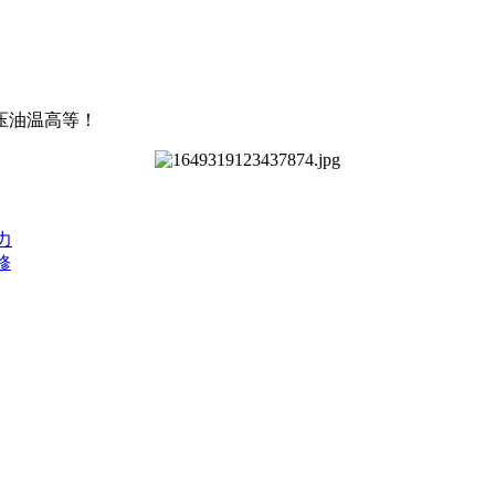
压油温高等！
力
修