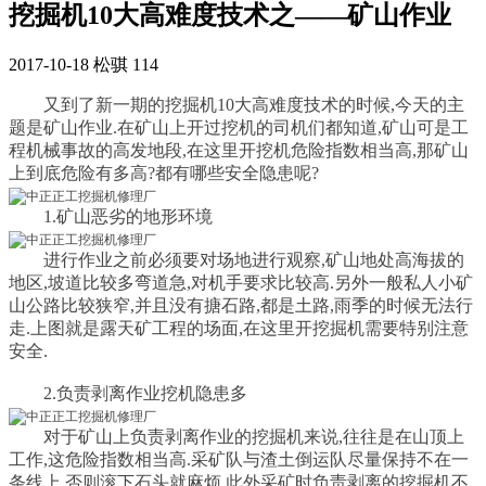
挖掘机10大高难度技术之——矿山作业
2017-10-18
松骐
114
又到了新一期的挖掘机10大高难度技术的时候,今天的主
题是矿山作业.在矿山上开过挖机的司机们都知道,矿山可是工
程机械事故的高发地段,在这里开挖机危险指数相当高,那矿山
上到底危险有多高?都有哪些安全隐患呢?
1.矿山恶劣的地形环境
进行作业之前必须要对场地进行观察,矿山地处高海拔的
地区,坡道比较多弯道急,对机手要求比较高.另外一般私人小矿
山公路比较狭窄,并且没有搪石路,都是土路,雨季的时候无法行
走.上图就是露天矿工程的场面,在这里开挖掘机需要特别注意
安全.
2.负责剥离作业挖机隐患多
对于矿山上负责剥离作业的挖掘机来说,往往是在山顶上
工作,这危险指数相当高.采矿队与渣土倒运队尽量保持不在一
条线上,否则滚下石头就麻烦.此外采矿时负责剥离的挖掘机不