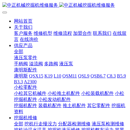
网站首页
关于我们
客户服务
维修机型
维修流程
加盟合作
联系我们
在线留
言
在线询价
供应产品
全部
液压泵零件
手柄阀
溢流阀
多路阀
液压泵
康明斯配件
康明斯
QSX15
K19
L10
QSM11
QSL9
QSB6.7
C8.3
B5.9
B3.3
A2300
小松零配件
小松其它机械件
小松推土机配件
小松装载机配件
小松
挖掘机配件
小松发动机配件
挖掘机配件
装载机配件
推土机配件
其它零配件
挖掘机
资料
挖掘机维修
全部
挖机行走慢没力
分配器检测维修
液压泵检测维修
挖机油温水温高
挖掘机液压维修
挖掘机憋车没力
冒黑