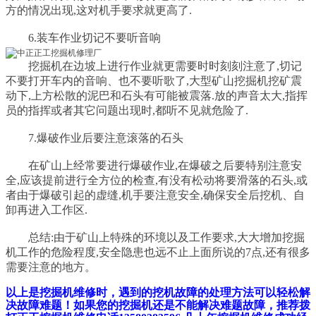
方的情况出现,这对机手要求就更高了.
6.装车作业切记不要听音响
挖掘机在边坡上进行作业就更需要时时刻刻注意了,切记
不要打开车内的音响、也不要听歌了,大型矿山挖掘机挖矿震
动下,上方松散的泥巴和石头有可能被震落.放的声音太大,指挥
员的指挥或者其它问题出现时,都听不见就危险了.
7.爆破作业后要注意滚落的石头
在矿山上经常要进行爆破作业,在爆破之后要特别注意安
全,应该提前进行全方位的检查,有没有松动将要滑落的石头,或
者由于爆破引起的虚缝,机手要注意安全,确保安全后挖机、自
卸再进入工作区.
总结:由于矿山上特殊的环境以及工作要求,大大增加挖掘
机工作的危险程度,安全隐患也远不止上面所说的7点,还有很多
需要注意的地方。
以上是挖掘机维修时，遇到的挖机故障的处理方法可以轻松解
决故障难题！如果您的挖掘机还是不能解决难题故障，推荐拨