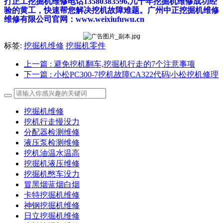
打正工挖掘机维修电话13580383596,几十年挖掘机维修成功经
验的黄工，快速帮您解决挖机故障难题。广州中正挖掘机维修
维修有限公司官网：www.weixiufuwu.cn
标签:
挖掘机维修
挖掘机零件
上一篇
: 避免挖机翻车,挖掘机行走的7个注意事项
下一篇
: 小松PC300-7挖机故障CA322代码|小松挖机修理
挖掘机维修
挖机行走慢没力
分配器检测维修
液压泵检测维修
挖机油温水温高
挖掘机液压维修
挖掘机憋车没力
冒黑烟蓝烟白烟
卡特挖掘机维修
神钢挖掘机维修
日立挖掘机维修