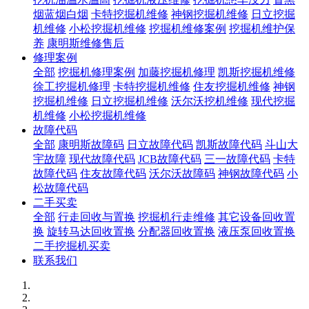
烟蓝烟白烟
卡特挖掘机维修
神钢挖掘机维修
日立挖掘
机维修
小松挖掘机维修
挖掘机维修案例
挖掘机维护保
养
康明斯维修售后
修理案例
全部
挖掘机修理案例
加藤挖掘机修理
凯斯挖掘机维修
徐工挖掘机修理
卡特挖掘机维修
住友挖掘机维修
神钢
挖掘机维修
日立挖掘机维修
沃尔沃挖机维修
现代挖掘
机维修
小松挖掘机维修
故障代码
全部
康明斯故障码
日立故障代码
凯斯故障代码
斗山大
宇故障
现代故障代码
JCB故障代码
三一故障代码
卡特
故障代码
住友故障代码
沃尔沃故障码
神钢故障代码
小
松故障代码
二手买卖
全部
行走回收与置换
挖掘机行走维修
其它设备回收置
换
旋转马达回收置换
分配器回收置换
液压泵回收置换
二手挖掘机买卖
联系我们