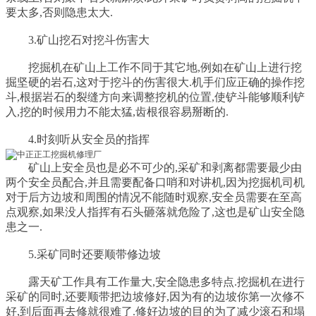
要太多,否则隐患太大.
3.矿山挖石对挖斗伤害大
挖掘机在矿山上工作不同于其它地,例如在矿山上进行挖
掘坚硬的岩石,这对于挖斗的伤害很大.机手们应正确的操作挖
斗,根据岩石的裂缝方向来调整挖机的位置,使铲斗能够顺利铲
入,挖的时候用力不能太猛,齿根很容易掰断的.
4.时刻听从安全员的指挥
矿山上安全员也是必不可少的,采矿和剥离都需要最少由
两个安全员配合,并且需要配备口哨和对讲机,因为挖掘机司机
对于后方边坡和周围的情况不能随时观察,安全员需要在至高
点观察,如果没人指挥有石头砸落就危险了,这也是矿山安全隐
患之一.
5.采矿同时还要顺带修边坡
露天矿工作具有工作量大,安全隐患多特点.挖掘机在进行
采矿的同时,还要顺带把边坡修好,因为有的边坡你第一次修不
好,到后面再去修就很难了.修好边坡的目的为了减少滚石和塌