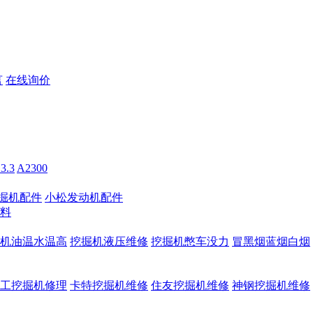
言
在线询价
3.3
A2300
掘机配件
小松发动机配件
料
机油温水温高
挖掘机液压维修
挖掘机憋车没力
冒黑烟蓝烟白烟
工挖掘机修理
卡特挖掘机维修
住友挖掘机维修
神钢挖掘机维修