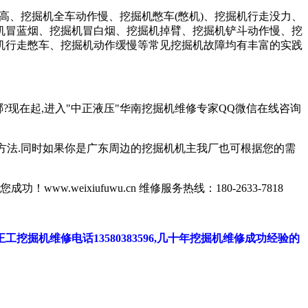
温高、挖掘机全车动作慢、挖掘机憋车(憋机)、挖掘机行走没力、
机冒蓝烟、挖掘机冒白烟、挖掘机掉臂、挖掘机铲斗动作慢、挖
机行走憋车、挖掘机动作缓慢等常见挖掘机故障均有丰富的实践
现在起,进入"中正液压"华南挖掘机维修专家QQ微信在线咨询
方法.同时如果你是广东周边的挖掘机机主我厂也可根据您的需
xiufuwu.cn 维修服务热线：180-2633-7818
机维修电话13580383596,几十年挖掘机维修成功经验的