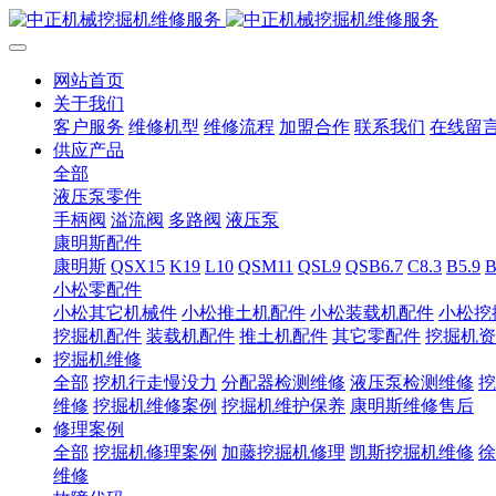
网站首页
关于我们
客户服务
维修机型
维修流程
加盟合作
联系我们
在线留
供应产品
全部
液压泵零件
手柄阀
溢流阀
多路阀
液压泵
康明斯配件
康明斯
QSX15
K19
L10
QSM11
QSL9
QSB6.7
C8.3
B5.9
B
小松零配件
小松其它机械件
小松推土机配件
小松装载机配件
小松挖
挖掘机配件
装载机配件
推土机配件
其它零配件
挖掘机资
挖掘机维修
全部
挖机行走慢没力
分配器检测维修
液压泵检测维修
挖
维修
挖掘机维修案例
挖掘机维护保养
康明斯维修售后
修理案例
全部
挖掘机修理案例
加藤挖掘机修理
凯斯挖掘机维修
徐
维修